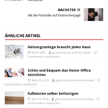
NÄCHSTER
Mit der Fotofalle auf Einbrecherjagd
ÄHNLICHE ARTIKEL
Heizungsanlage braucht jedes Haus
Mai 6, 2023
gesund-bauen-wohnen-leben
Kommentare deaktiviert
Schön und bequem das Home-Office
einrichten
März 25, 2023
gesund-bauen-wohnen-leben
Kommentare deaktiviert
Fußleisten selber befestigen
April 12, 2023
gesund-bauen-wohnen-leben
Kommentare deaktiviert