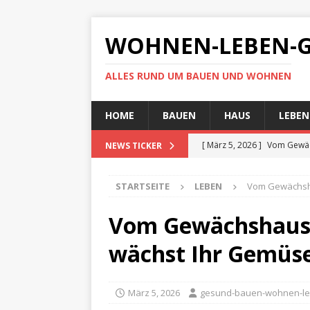
WOHNEN-LEBEN-G
ALLES RUND UM BAUEN UND WOHNEN
HOME
BAUEN
HAUS
LEBEN
[ März 5, 2026 ]
Vom Gewäc
NEWS TICKER
LEBEN
STARTSEITE
LEBEN
Vom Gewächsha
[ Februar 24, 2026 ]
Abdich
[ Februar 8, 2026 ]
Brandsc
Vom Gewächshaus 
Stilverlust
BAUEN
wächst Ihr Gemüse
[ Februar 1, 2026 ]
Heizen 
LEBEN
März 5, 2026
gesund-bauen-wohnen-l
[ Mai 3, 2026 ]
Nachhaltig b