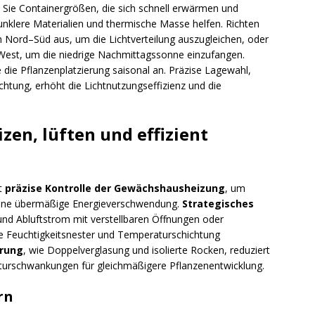
n Sie Containergrößen, die sich schnell erwärmen und
nklere Materialien und thermische Masse helfen. Richten
 Nord–Süd aus, um die Lichtverteilung auszugleichen, oder
–West, um die niedrige Nachmittagssonne einzufangen.
die Pflanzenplatzierung saisonal an. Präzise Lagewahl,
htung, erhöht die Lichtnutzungseffizienz und die
zen, lüften und effizient
rt
präzise Kontrolle der Gewächshausheizung
, um
 ohne übermäßige Energieverschwendung.
Strategisches
d Abluftstrom mit verstellbaren Öffnungen oder
e Feuchtigkeitsnester und Temperaturschichtung
erung
, wie Doppelverglasung und isolierte Rocken, reduziert
turschwankungen für gleichmäßigere Pflanzenentwicklung.
rn