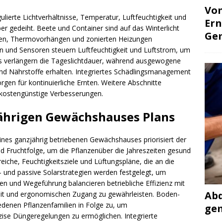
Vo
lierte Lichtverhältnisse, Temperatur, Luftfeuchtigkeit und
Ern
r gedeiht. Beete und Container sind auf das Winterlicht
Ge
eiben, Thermovorhängen und zonierten Heizungen
en und Sensoren steuern Luftfeuchtigkeit und Luftstrom, um
Ds verlängern die Tageslichtdauer, während ausgewogene
nd Nährstoffe erhalten. Integriertes Schädlingsmanagement
gen für kontinuierliche Ernten. Weitere Abschnitte
d kostengünstige Verbesserungen.
jährigen Gewächshauses Plans
nes ganzjährig betriebenen Gewächshauses priorisiert der
 Fruchtfolge, um die Pflanzenüber die Jahreszeiten gesund
eiche, Feuchtigkeitsziele und Lüftungspläne, die an die
- und passive Solarstrategien werden festgelegt, um
n und Wegeführung balancieren betriebliche Effizienz mit
Abd
eit und ergonomischen Zugang zu gewährleisten. Boden-
edenen Pflanzenfamilien in Folge zu, um
ge
zise Düngeregelungen zu ermöglichen. Integrierte