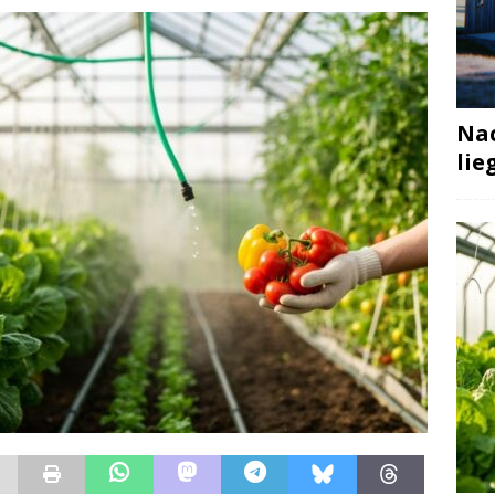
Nac
lie