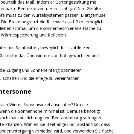
beurteilt das Maß, indem er Gartengestaltung mit
kompakte Beete konzentrieren Licht, größere Gefäße
 Tiefe muss zu den Wurzelsystemen passen; Blattgemüse
Die Breite begrenzt die Reichweite—1,2 m ermöglicht
leiben schmal, um die sonnenbeschienene Fläche zu
 Wärme­speicherung und Reflexion.
er und Salatblätter, beweglich für Lichtflecken.
–50 cm) für das Überwintern von Kohlgewächsen und
 die Zugang und Sonneneinfang optimieren.
 schaffen und die Pflege zu vereinfachen.
intersonne
sten Winter-Sonnenwinkel ausrichten? Um die
wenn die Sonnenhöhe minimal ist. Gemüse benötigt
wächshausausrichtung und Beetanordnung verringern
e Pflanzen. Wählen Sie Beetlänge und -abstand so, dass
onnenuntergang vermieden wird, und verwenden Sie flache