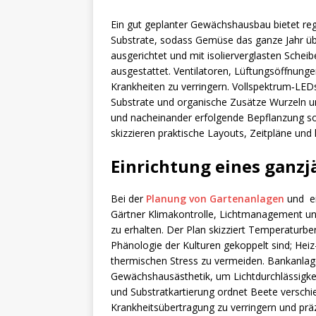
Ein gut geplanter Gewächshausbau bietet regu
Substrate, sodass Gemüse das ganze Jahr übe
ausgerichtet und mit isolierverglasten Sch
ausgestattet. Ventilatoren, Lüftungsöffnung
Krankheiten zu verringern. Vollspektrum‑LE
Substrate und organische Zusätze Wurzeln u
und nacheinander erfolgende Bepflanzung sor
skizzieren praktische Layouts, Zeitpläne un
Einrichtung eines ganz
Bei der
Planung von Gartenanlagen
und ei
Gärtner Klimakontrolle, Lichtmanagement und
zu erhalten. Der Plan skizziert Temperaturber
Phänologie der Kulturen gekoppelt sind; Heiz
thermischen Stress zu vermeiden. Bankanlage
Gewächshausästhetik, um Lichtdurchlässigk
und Substratkartierung ordnet Beete verschi
Krankheitsübertragung zu verringern und prä