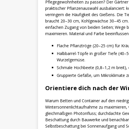
Pflegegewohnheiten zu passen? Der Gärtner 
praktischer Pflanzenauswahl ausbalanciert: 
verringern die Häufigkeit des Gießens. Die
braucht 20–30 cm, Kohlgewächse 30–45 cm. 
einfachen Zugang von beiden Seiten; Wege b
maximieren. Material und Farbe beeinflussen
Flache Pflanztröge (20–25 cm) für Kräut
Halbbarrel-Töpfe in großer Tiefe (40
Wurzelgemüse.
Schmale Hochbeete (0,8–1,2 m breit),
Gruppierte Gefäße, um Mikroklimate zu
Orientiere dich nach der W
Warum Betten und Container auf den niedrig
Wintersonnenlichtaufnahme zu maximieren, 
gleichmäßigen Photonfluss; durchdachte Ge
Beschattung durch Bauwerke und benachbart
Selbstbeschattung bei Sonnenaufgang und S