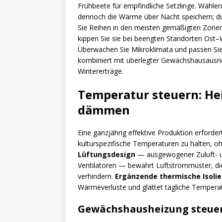
Frühbeete für empfindliche Setzlinge. Wähle
dennoch die Wärme über Nacht speichern; du
Sie Reihen in den meisten gemäßigten Zonen
kippen Sie sie bei beengten Standorten Ost
Überwachen Sie Mikroklimata und passen Sie 
kombiniert mit überlegter Gewächshausausric
Wintererträge.
Temperatur steuern: Hei
dämmen
Eine ganzjährig effektive Produktion erforde
kulturspezifische Temperaturen zu halten,
Lüftungsdesign
— ausgewogener Zuluft- un
Ventilatoren — bewahrt Luftstrommuster, di
verhindern.
Ergänzende thermische Isoli
Wärmeverluste und glättet tägliche Tempera
Gewächshausheizung steue