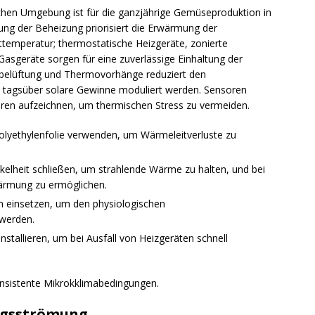
schen Umgebung ist für die ganzjährige Gemüseproduktion in
ng der Beheizung priorisiert die Erwärmung der
ttemperatur; thermostatische Heizgeräte, zonierte
asgeräte sorgen für eine zuverlässige Einhaltung der
belüftung und Thermovorhänge reduziert den
d tagsüber solare Gewinne moduliert werden. Sensoren
uren aufzeichnen, um thermischen Stress zu vermeiden.
Polyethylenfolie verwenden, um Wärmeleitverluste zu
elheit schließen, um strahlende Wärme zu halten, und bei
ärmung zu ermöglichen.
m einsetzen, um den physiologischen
werden.
tallieren, um bei Ausfall von Heizgeräten schnell
sistente Mikrokklimabedingungen.
ungsströmung