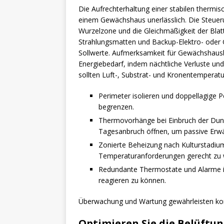
Die Aufrechterhaltung einer stabilen thermi
einem Gewächshaus unerlässlich. Die Steueru
Wurzelzone und die Gleichmäßigkeit der Blat
Strahlungsmatten und Backup-Elektro- oder G
Sollwerte. Aufmerksamkeit für Gewächshaus
Energiebedarf, indem nächtliche Verluste un
sollten Luft-, Substrat- und Kronentemperat
Perimeter isolieren und doppellagige 
begrenzen.
Thermovorhänge bei Einbruch der Dunk
Tagesanbruch öffnen, um passive Erw
Zonierte Beheizung nach Kulturstadiu
Temperaturanforderungen gerecht zu 
Redundante Thermostate und Alarme ins
reagieren zu können.
Überwachung und Wartung gewährleisten kon
Optimieren Sie die Belüft