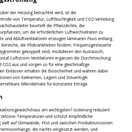
ber der Heizung betrachtet wird, ist die
ntrolle von Temperatur, Luftfeuchtigkeit und CO2-Verteilung
hshausleiter beurteilt die Pflanzdichte, die
turpflanzen, um die erforderlichen Luftwechselraten zu
nte und Abluftventilatoren erzeugen laminaren Fluss entlang
 Bereiche, die Pilzkrankheiten fördern. Frequenzgesteuerte
 Hygrometer gekoppelt sind, modulieren den Austausch,
zontal-Luftstrom-Ventilatoren ergänzen die Durchmischung
d CO2 aus und sorgen so für eine gleichmäßige
den Einlässen erhalten die Biosicherheit und wahren dabei
ionen von Keilriemen, Lagern und Steuerlogik
hersehbare Mikroklimate für konstante Erträge.
n
duktionsgewächshaus am wichtigsten? Isolierung reduziert
Wurzelzone-Temperaturen und schützt empfindliche
 zielt auf Stirnwände, First und zwischen Produktionszonen
hermovorhänge, die nachts eingesetzt werden, und