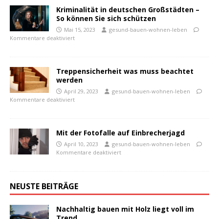
Kriminalität in deutschen Großstädten –
So können Sie sich schützen
Mai 15, 2023
gesund-bauen-wohnen-leben
Kommentare deaktiviert
Treppensicherheit was muss beachtet
werden
April 29, 2023
gesund-bauen-wohnen-leben
Kommentare deaktiviert
Mit der Fotofalle auf Einbrecherjagd
April 10, 2023
gesund-bauen-wohnen-leben
Kommentare deaktiviert
NEUSTE BEITRÄGE
Nachhaltig bauen mit Holz liegt voll im
Trend