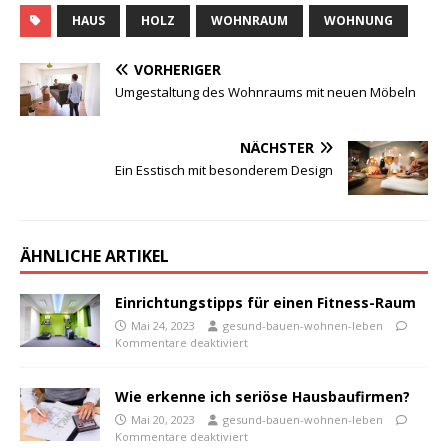
HAUS
HOLZ
WOHNRAUM
WOHNUNG
VORHERIGER
Umgestaltung des Wohnraums mit neuen Möbeln
NÄCHSTER
Ein Esstisch mit besonderem Design
ÄHNLICHE ARTIKEL
Einrichtungstipps für einen Fitness-Raum
Mai 24, 2023
gesund-bauen-wohnen-leben
Kommentare deaktiviert
Wie erkenne ich seriöse Hausbaufirmen?
Mai 20, 2023
gesund-bauen-wohnen-leben
Kommentare deaktiviert